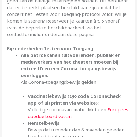
goed aan de huidige maatregelen houden. Dit betekent
dat er beperkt plaatsen beschikbaar zijn en dat het
concert het Testen voor Toegang-protocol volgt. Wil je
komen luisteren? Reserveer je kaarten à € 5 vooraf
i.v.m. de beperkte beschikbaarheid via het
contactformulier onderaan deze pagina.
Bijzonderheden Testen voor Toegang
Alle betrokkenen (uitvoerenden, publiek en
medewerkers van het theater) moeten bij
entree ID en een Corona-toegangsbewijs
overleggen.
Als Corona-toegangsbewijs gelden
Vaccinatiebewijs (QR-code CoronaCheck
app of uitprinten via website):
Volledige coronavaccinatie. Met een
Europees
goedgekeurd vaccin
.
Herstelbewijs
Bewijs dat u minder dan 6 maanden geleden
hersteld bent van corona.