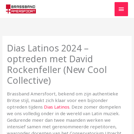
Ga
Hoo
naar
de
inhoud
Dias Latinos 2024 –
optreden met David
Rockenfeller (New Cool
Collective)
Brassband Amersfoort, bekend om zijn authentieke
Britse stijl, maakt zich klaar voor een bijzonder
optreden tijdens
Dias Latinos
. Deze zomer dompelen
we ons volledig onder in de wereld van Latin muziek.
Gedurende meer dan twee maanden werken we
intensief samen met gerenommeerde repetitoren,
waaronder docenten van het Conservatorium Utrecht